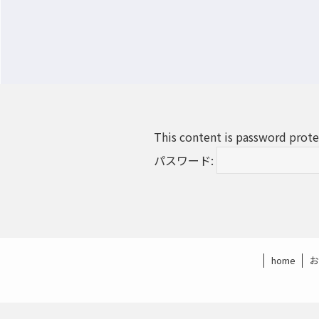
This content is password prote
パスワード:
home
お